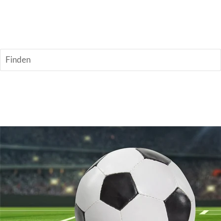
FC Schalke 04-Fanclub Glückauf 1998
Wessum e.V.
Finden